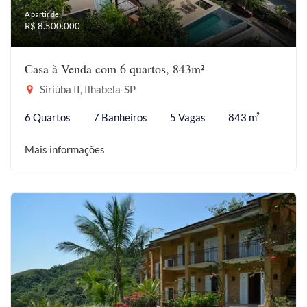
A partir de:
R$ 8.500.000
Casa à Venda com 6 quartos, 843m²
Siriúba II, Ilhabela-SP
6 Quartos
7 Banheiros
5 Vagas
843 m²
Mais informações