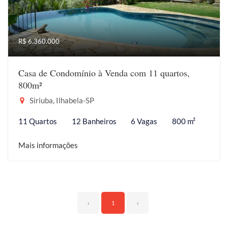
R$ 6.360.000
Casa de Condomínio à Venda com 11 quartos,
800m²
Siriuba, Ilhabela-SP
11 Quartos
12 Banheiros
6 Vagas
800 m²
Mais informações
‹
1
›