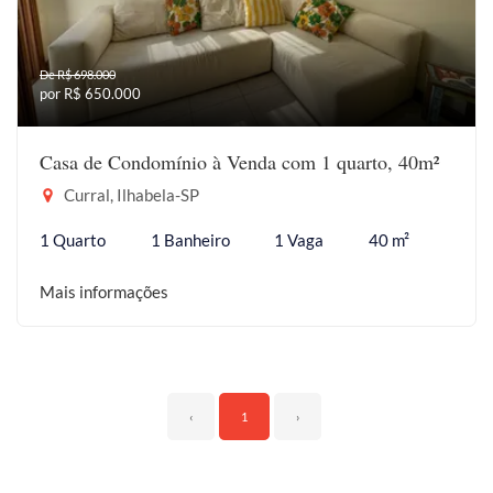
De R$ 698.000
por R$ 650.000
Casa de Condomínio à Venda com 1 quarto, 40m²
Curral, Ilhabela-SP
1 Quarto
1 Banheiro
1 Vaga
40 m²
Mais informações
‹
1
›