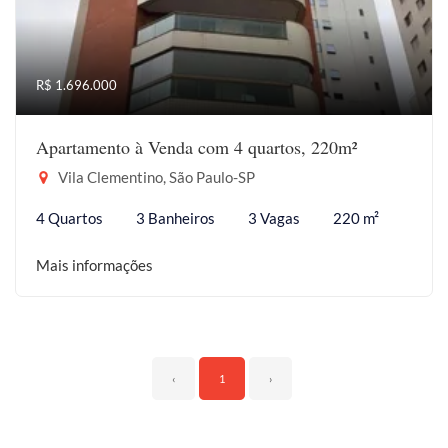
R$ 1.696.000
Apartamento à Venda com 4 quartos, 220m²
Vila Clementino, São Paulo-SP
4 Quartos
3 Banheiros
3 Vagas
220 m²
Mais informações
‹
1
›