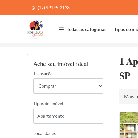
(12) 99195-2138
Página inicial
Todas as categorias
Tipos de im
Início
Apartamentos à venda
Ilhabela/SP
1 Ap
Ache seu imóvel ideal
SP
Transação
Ordenar 
Tipos de imóvel
Localidades