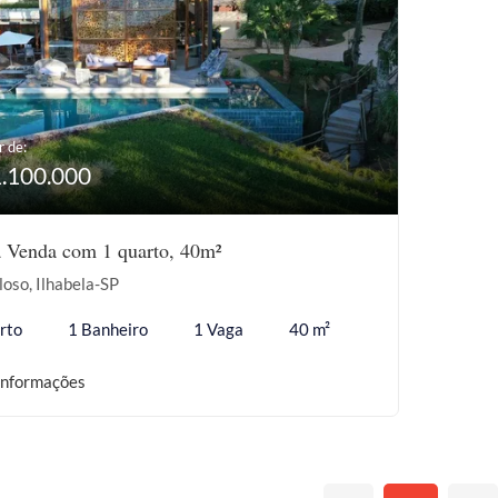
r de:
1.100.000
à Venda com 1 quarto, 40m²
oso, Ilhabela-SP
rto
1 Banheiro
1 Vaga
40 m²
informações