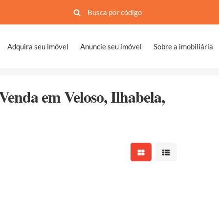
Adquira seu imóvel
Anuncie seu imóvel
Sobre a imobiliária
Venda em Veloso, Ilhabela,
Mostrar resultados em 
Mostrar resultad