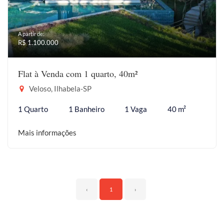
A partir de:
R$ 1.100.000
Flat à Venda com 1 quarto, 40m²
Veloso, Ilhabela-SP
1 Quarto
1 Banheiro
1 Vaga
40 m²
Mais informações
‹
1
›