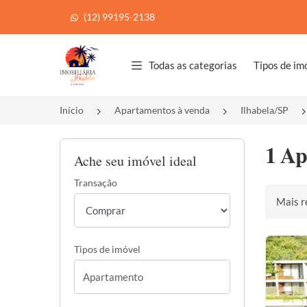
(12) 99195-2138
Página inicial
Todas as categorias
Tipos de im
Início
Apartamentos à venda
Ilhabela/SP
1 Ap
Ache seu imóvel ideal
Transação
Ordenar 
Tipos de imóvel