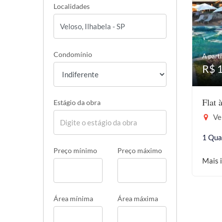
Localidades
Condomínio
A parti
R$ 
Flat 
Estágio da obra
Vel
1 Qua
Preço mínimo
Preço máximo
Mais 
Área mínima
Área máxima