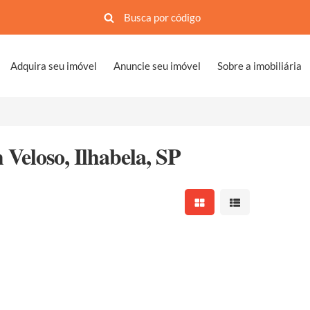
Adquira seu imóvel
Anuncie seu imóvel
Sobre a imobiliária
eloso, Ilhabela, SP
Mostrar resultados em 
Mostrar resultad