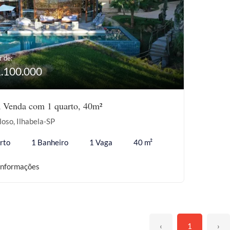
r de:
1.100.000
à Venda com 1 quarto, 40m²
oso, Ilhabela-SP
rto
1 Banheiro
1 Vaga
40 m²
informações
‹
1
›