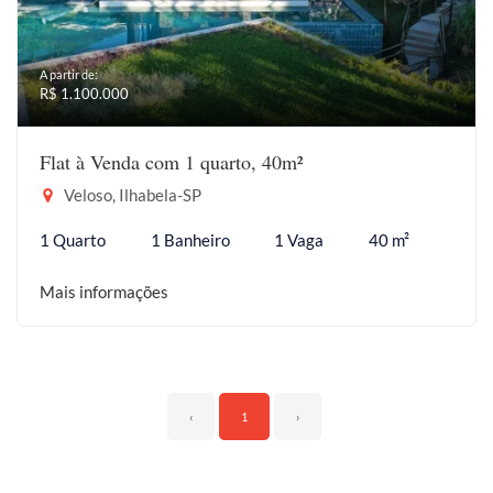
A partir de:
R$ 1.100.000
Flat à Venda com 1 quarto, 40m²
Veloso, Ilhabela-SP
1 Quarto
1 Banheiro
1 Vaga
40 m²
Mais informações
‹
1
›