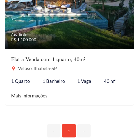
A partir de:
R$ 1.100.000
Flat à Venda com 1 quarto, 40m²
Veloso, Ilhabela-SP
1 Quarto
1 Banheiro
1 Vaga
40 m²
Mais informações
‹
1
›