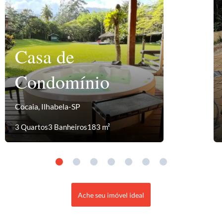
Casa de
Condomínio
Cocaia, Ilhabela-SP
3 Quartos
3 Banheiros
183 m²
Ache seu imóvel ideal